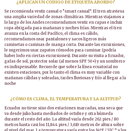
¿APLICAN UN CÓDIGO DE ETIQUETA ABORDO?
Se recomienda vestir casual o “smart casual”. El tren atraviesa
una amplia variedad de zonas climáticas. Mientras viajamos a
lo largo de los Andes recomendamos vestir en capas e incluir
ropa abrigada para mañanas y noches frías. Mientras el tren
avanza en la costa del Pacífico, el clima es cálido,
recomendamos usar pantalones y sacos ligeros más
camisetas o camisas de manga corta. Durante las excursiones,
le sugerimos usar zapatos cómodos para caminar (podría
haber lodo en ciertas excursiones). Durante su visita a Ecuador,
gafas de sol, protector solar (al menos SPF 50+) y un sombrero
es indispensable. Recuerde que sobre la línea ecuatorial no
existen estaciones, por lo tanto el clima es muy variable con
mañanas cálidas y soleadas, tardes lluviosas y frío al llegar a la
noche
¿CÓMO ES CLIMA, EL TEMPERATURA Y LA ALTITUD?
Ecuador no tiene sino dos estaciones marcadas, una seca que
va desde julio hasta mediados de octubre y otra húmeda
durante el resto del año. La altitud varía desde 262 pies / 80
metros hasta casi los 11,844 pies / 3,610 metros de altura sobre
el nivel del mar. La temperatura varía entre los 14ºF / 57C ° a los