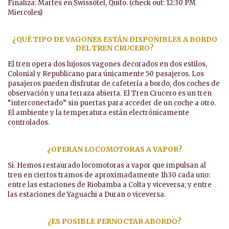
Finaliza: Martes en Swissôtel, Quito. (check out: 12:30 PM
Miercoles)
¿QUÉ TIPO DE VAGONES ESTÁN DISPONIBLES A BORDO
DEL TREN CRUCERO?
El tren opera dos lujosos vagones decorados en dos estilos,
Colonial y Republicano para únicamente 50 pasajeros. Los
pasajeros pueden disfrutar de cafetería a bordo, dos coches de
observación y una terraza abierta. El Tren Crucero es un tren
“interconectado” sin puertas para acceder de un coche a otro.
El ambiente y la temperatura están electrónicamente
controlados.
¿OPERAN LOCOMOTORAS A VAPOR?
Si. Hemos restaurado locomotoras a vapor que impulsan al
tren en ciertos tramos de aproximadamente 1h30 cada uno:
entre las estaciones de Riobamba a Colta y viceversa; y entre
las estaciones de Yaguachi a Duran o viceversa.
¿ES POSIBLE PERNOCTAR ABORDO?